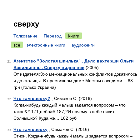
сверху
Толкование
Перевод
Книги
все
электронные книги
аудиокниги
Агентство "Золотая шпилька" . Дело вахтерши Ольги
31
Васильевны. Сверху видно все
(2005)
От издателя:Эхо межнациональных конфликтов докатилось
и до столицы. В престижном доме Москвы соседями… 83
грн (только Украина)
Что там сверху?
, Симаков С. (2016)
32
Когда-нибудь каждый малыш задается вопросом – что
такое&# 171;небо&# 187;?И почему в небе висит
Солнышко? Куда же… 182 руб
Что там сверху
, Симаков С. (2016)
33
Стихи. Когда-нибудь каждый малыш задается вопросом –