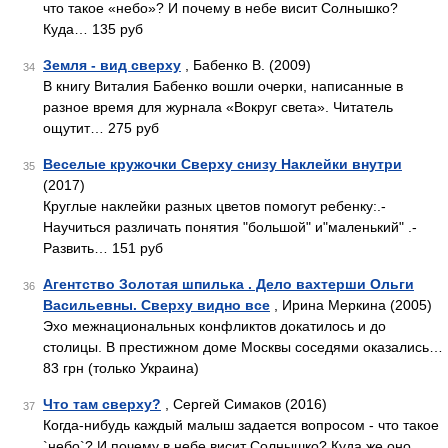
что такое «небо»? И почему в небе висит Солнышко?
Куда… 135 руб
Земля - вид сверху
, Бабенко В. (2009)
34
В книгу Виталия Бабенко вошли очерки, написанные в
разное время для журнала «Вокруг света». Читатель
ощутит… 275 руб
Веселые кружочки Сверху снизу Наклейки внутри
35
(2017)
Круглые наклейки разных цветов помогут ребенку:.-
Научиться различать понятия "большой" и"маленький" .-
Развить… 151 руб
Агентство Золотая шпилька . Дело вахтерши Ольги
36
Васильевны. Сверху видно все
, Ирина Меркина (2005)
Эхо межнациональных конфликтов докатилось и до
столицы. В престижном доме Москвы соседями оказались…
83 грн (только Украина)
Что там сверху?
, Сергей Симаков (2016)
37
Когда-нибудь каждый малыш задается вопросом - что такое
`небо`? И почему в небе висит Солнышко? Куда же оно…