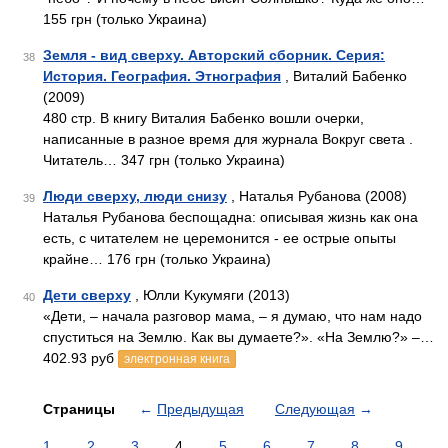
155 грн (только Украина)
Земля - вид сверху. Авторский сборник. Серия:
38
История. География. Этнография
, Виталий Бабенко
(2009)
480 стр. В книгу Виталия Бабенко вошли очерки,
написанные в разное время для журнала Вокруг света .
Читатель… 347 грн (только Украина)
Люди сверху, люди снизу
, Наталья Рубанова (2008)
39
Наталья Рубанова беспощадна: описывая жизнь как она
есть, с читателем не церемонится - ее острые опыты
крайне… 176 грн (только Украина)
Дети сверху
, Юлли Kукумяги (2013)
40
«Дети, – начала разговор мама, – я думаю, что нам надо
спуститься на Землю. Как вы думаете?». «На Землю?» –…
402.93 руб
электронная книга
Страницы
←
Предыдущая
Следующая
→
1
2
3
4
5
6
7
8
9